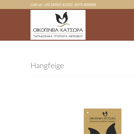
Direkt zum Inhalt
Call us: +30 26560 42302, 6975 609695
Hangfeige