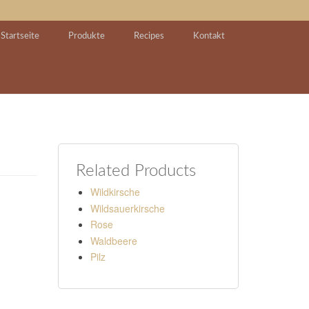
Startseite
Produkte
Recipes
Kontakt
Related Products
Wildkirsche
Wildsauerkirsche
Rose
Waldbeere
Pilz